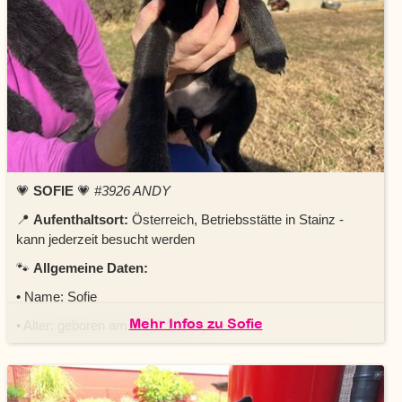
💗
SOFIE
💗
#3926 ANDY
📍
Aufenthaltsort:
Österreich, Betriebsstätte in Stainz
-
kann jederzeit besucht werden
🐾
Allgemeine Daten:
• Name: Sofie
Mehr Infos zu Sofie
• Alter: geboren am 08.12.2025
• Geschlecht: weiblich
• Rasse: Mischling