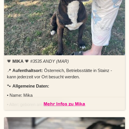
💗
MIKA
💗
#3535 ANDY (MAR)
📍
Aufenthaltsort:
Österreich, Betriebsstätte in Stainz -
kann jederzeit vor Ort besucht werden.
🐾
Allgemeine Daten:
• Name: Mika
Mehr Infos zu Mika
• Alter: geboren am 02.06.2024
• Geschlecht: weiblich
• Rasse: Staffordshire-Mischling