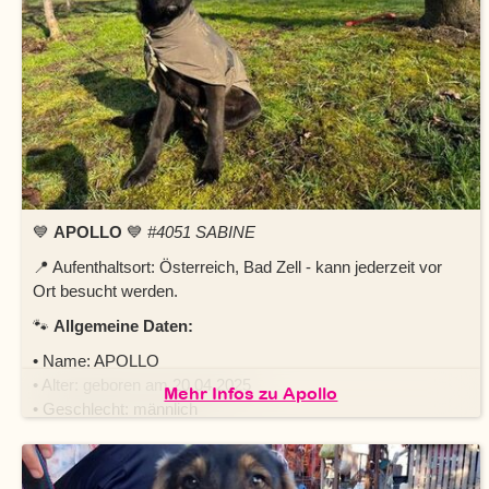
💙
APOLLO
💙
#4051 SABINE
📍 Aufenthaltsort: Österreich, Bad Zell - kann jederzeit vor
Ort besucht werden.
🐾
Allgemeine Daten:
• Name: APOLLO
• Alter: geboren am 20.04.2025
Mehr Infos zu Apollo
• Geschlecht: männlich
• Rasse: Cane Corso-Labrador-Mischling
🐾
Gesundheit: