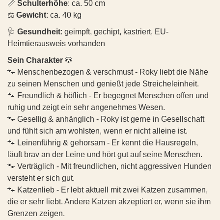
📏
Schulterhöhe
: ca. 50 cm
anfangs zwar sehr vorsichtig, zurückhaltend und versteckt
⚖️
Gewicht
: ca. 40 kg
🐾
Gesundheit:
sich zunächst, ist aber keineswegs verschlossen. Sobald sie
• Allgemeinzustand: gut
merkt, dass man es gut mit ihr meint, fängt sie langsam an,
🩺
Gesundheit
: geimpft, gechipt, kastriert, EU-
• EU-Heimtierausweis vorhanden
Vertrauen zu fassen. Mit anderen Hunden versteht sich die
Heimtierausweis vorhanden
• Gechippt
hübsche Hündin hervorragend; sie ist absolut sozial und
Sein Charakter
🐶
• Geimpft
verträglich. Trotz ihres Handicaps zeigt sie sich im Alltag
🐾 Menschenbezogen & verschmust - Roky liebt die Nähe
• Kastriert
bemerkenswert tapfer und passt sich den Gegebenheiten
zu seinen Menschen und genießt jede Streicheleinheit.
Schritt für Schritt an.
• Gewicht: ca. 15 kg
🐾 Freundlich & höflich - Er begegnet Menschen offen und
• Größe: ca. 40 cm
🐾
Ihre Geschichte:
ruhig und zeigt ein sehr angenehmes Wesen.
Die Beschreibungen der Hunde durch die Pflegestellen
Aylins Start ins Leben war denkbar schwer. Sie wurde in
🐾 Gesellig & anhänglich - Roky ist gerne in Gesellschaft
basieren auf aktuellen Eindrücken vor Ort und stellen
einem abgelegenen, wilden Rudel fernab jeder Zivilisation
und fühlt sich am wohlsten, wenn er nicht alleine ist.
keine Garantie für das zukünftige Verhalten oder die
geboren. Vergessen von der Welt, litt das Rudel unter
🐾 Leinenführig & gehorsam - Er kennt die Hausregeln,
Entwicklung des Hundes dar.
massivem Hunger, der Kälte und der Nässe des Winters. Nur
läuft brav an der Leine und hört gut auf seine Menschen.
eine mutige Frau wusste von der Existenz der Hunde und
🐾
Charakter & Verhalten:
🐾 Verträglich - Mit freundlichen, nicht aggressiven Hunden
brachte ihnen heimlich wenigstens etwas Wasser vorbei.
versteht er sich gut.
Rosal ist eine sehr sensible, sanfte und menschenbezogene
💙
Jinx
💙
#3528 ANDY (ANITA)
Vermutlich aufgrund des extremen Nahrungsmangels kam es
🐾 Katzenlieb - Er lebt aktuell mit zwei Katzen zusammen,
junge Hündin, die sich eng an ihre Bezugspersonen bindet.
im Rudel schließlich zu schweren Beißereien, bei denen Aylin
📍
Aufenthaltsort:
Ö, Steiermark,
Betriebsstätte Stainz
-
die er sehr liebt. Andere Katzen akzeptiert er, wenn sie ihm
Hat sie einmal Vertrauen gefasst, zeigt sie sich verschmust,
so schwer verletzt wurde, dass sie letztendlich ihr linkes
kann besucht werden
anhänglich und genießt die Nähe ihrer Menschen sehr.
Grenzen zeigen.
Vorderbein verlor. Was diese sensible Hündin durchgemacht