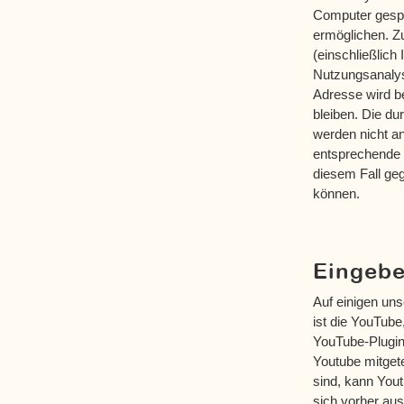
Computer gespe
ermöglichen. Z
(einschließlich
Nutzungsanalys
Adresse wird b
bleiben. Die d
werden nicht a
entsprechende E
diesem Fall geg
können.
Eingebe
Auf einigen uns
ist die YouTub
YouTube-Plugin
Youtube mitget
sind, kann Yout
sich vorher au