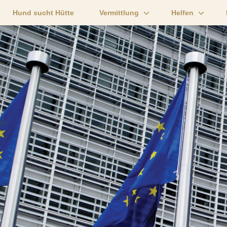
Hund sucht Hütte
Vermittlung
Helfen
Unsere Katzen
Wie kann ich he
Unsere Hunde
Pate werden