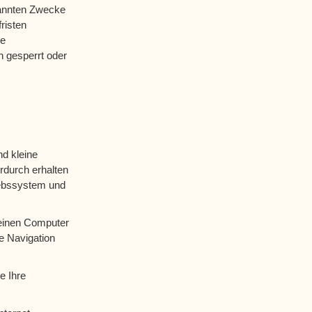
nannten Zwecke
risten
ie
 gesperrt oder
d kleine
rdurch erhalten
iebssystem und
 einen Computer
e Navigation
e Ihre