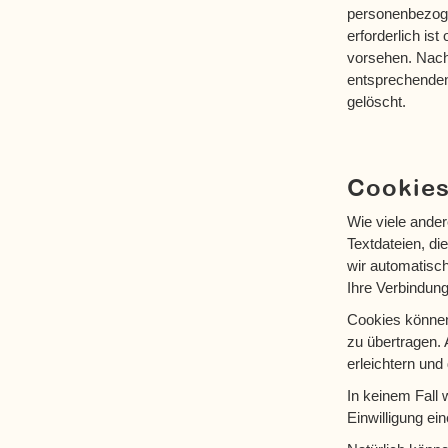
personenbezoge
erforderlich is
vorsehen. Nach 
entsprechenden
gelöscht.
Cookie
Wie viele ande
Textdateien, di
wir automatisc
Ihre Verbindung
Cookies können
zu übertragen. 
erleichtern und
In keinem Fall 
Einwilligung e