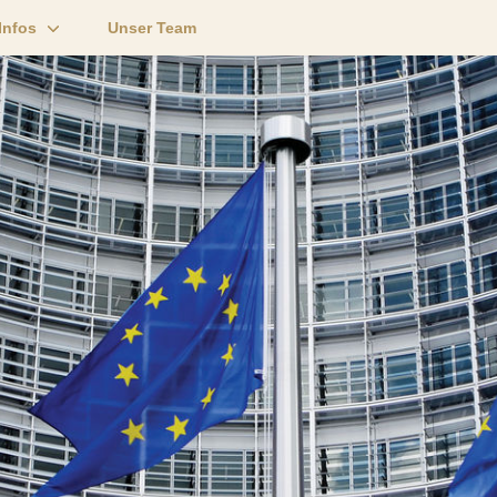
Infos
Unser Team
lfen
Passt ein Hund zu mir?
Auslandstierschutz Kroatien
Unsere kroatischen
Pflegestellen