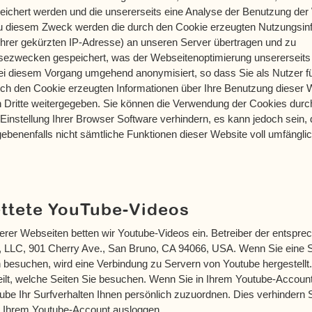
ichert werden und die unsererseits eine Analyse der Benutzung der
u diesem Zweck werden die durch den Cookie erzeugten Nutzungsin
 Ihrer gekürzten IP-Adresse) an unseren Server übertragen und zu
ezwecken gespeichert, was der Webseitenoptimierung unsererseits di
ei diesem Vorgang umge­hend anony­mi­siert, so dass Sie als Nutzer 
urch den Cookie erzeugten Informationen über Ihre Benutzung dieser 
n Dritte weitergegeben. Sie können die Verwendung der Cookies durc
instellung Ihrer Browser Software verhindern, es kann jedoch sein, 
ebenenfalls nicht sämtliche Funktionen dieser Website voll umfängli
ttete YouTube-Videos
erer Webseiten betten wir Youtube-Videos ein. Betreiber der entspre
e, LLC, 901 Cherry Ave., San Bruno, CA 94066, USA. Wenn Sie eine 
 besuchen, wird eine Verbindung zu Servern von Youtube hergestellt.
eilt, welche Seiten Sie besuchen. Wenn Sie in Ihrem Youtube-Account
ube Ihr Surfverhalten Ihnen persönlich zuzuordnen. Dies verhindern 
s Ihrem Youtube-Account ausloggen.