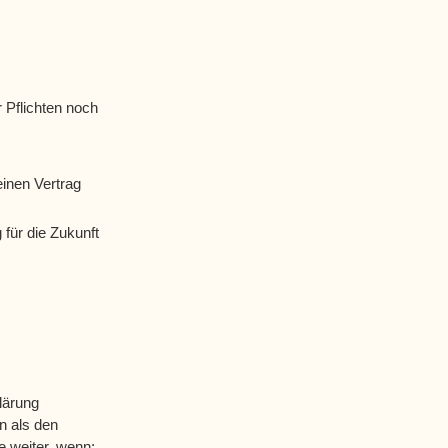
 Pflichten noch
einen Vertrag
 für die Zukunft
lärung
n als den
e weiter, wenn: