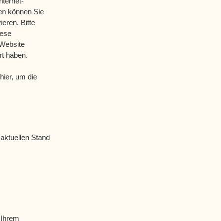
nternet-
nen können Sie
eren. Bitte
iese
 Website
rt haben.
hier, um die
aktuellen Stand
 Ihrem