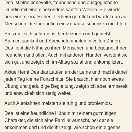
Dea ist eine liebevolle, freundliche und ausgeglichene
ist sie sehr sensibel und geräuschempfindlich - laute oder
🐾
Allgemeine Daten:
Hündin mit einem besonders sanften Wesen. Sie wurde
plötzliche Geräusche verunsichern sie stark. Besonders tiefe
• Name: ROSAL (ehemals Beta)
aus einem kroatischen Tierheim gerettet und wartet nun auf
Männerstimmen machen ihr aktuell noch große Angst.
• Alter: geboren am 27.03.2025
Mehr Infos zu Beta
Menschen, die ihr endlich ein Zuhause schenken möchten.
Frauen gegenüber zeigt Aylin hingegen keine Angst. Sie ist
• Geschlecht: weiblich
anfangs zwar sehr vorsichtig, zurückhaltend und versteckt
Sie zeigt sich sehr menschenbezogen und genießt
🐾
Gesundheit:
sich zunächst, ist aber keineswegs verschlossen. Sobald sie
Aufmerksamkeit und Streicheleinheiten in vollen Zügen.
• Allgemeinzustand: gut
merkt, dass man es gut mit ihr meint, fängt sie langsam an,
Dea liebt die Nähe zu ihren Menschen und begegnet ihnen
• EU-Heimtierausweis vorhanden
Vertrauen zu fassen. Mit anderen Hunden versteht sich die
freundlich und offen. Auch mit anderen Hunden versteht sie
• Gechippt
hübsche Hündin hervorragend; sie ist absolut sozial und
sich gut und zeigt sich im Alltag sozial und unkompliziert.
• Geimpft
verträglich. Trotz ihres Handicaps zeigt sie sich im Alltag
• Kastriert
bemerkenswert tapfer und passt sich den Gegebenheiten
Aktuell lernt Dea das Laufen an der Leine und macht dabei
Schritt für Schritt an.
jeden Tag kleine Fortschritte. Sie braucht hier noch etwas
• Gewicht: ca. 15 kg
Übung und geduldige Begleitung, zeigt sich aber lernbereit
• Größe: ca. 40 cm
🐾
Ihre Geschichte:
und entwickelt sich stetig weiter.
Die Beschreibungen der Hunde durch die Pflegestellen
Aylins Start ins Leben war denkbar schwer. Sie wurde in
basieren auf aktuellen Eindrücken vor Ort und stellen
Auch Autofahrten meistert sie ruhig und problemlos.
einem abgelegenen, wilden Rudel fernab jeder Zivilisation
keine Garantie für das zukünftige Verhalten oder die
geboren. Vergessen von der Welt, litt das Rudel unter
Dea ist eine freundliche Hündin mit einem gutmütigen
Entwicklung des Hundes dar.
massivem Hunger, der Kälte und der Nässe des Winters. Nur
Charakter, die sich eine Familie wünscht, bei der sie
eine mutige Frau wusste von der Existenz der Hunde und
🐾
Charakter & Verhalten:
ankommen darf und die ihr zeigt, wie schön ein eigenes
brachte ihnen heimlich wenigstens etwas Wasser vorbei.