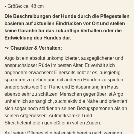
zu lernen
• Freundlich und unkompliziert
Geschlecht:
weiblich
• Größe: ca. 48 cm
• Sozial mit anderen Hunden
💌
So kannst du helfen:
• Ruhig und ausgeglichen
🐾
Gesundheit:
Die Beschreibungen der Hunde durch die Pflegestellen
❣️ Adoptieren
• Anpassungsfähig
basieren auf aktuellen Eindrücken vor Ort und stellen
Allgemeinzustand: tapfer und anpassungsfähig, lernt
• Bereits an Hausregeln gewöhnt
❣️ Pflegestelle anbieten
keine Garantie für das zukünftige Verhalten oder die
gerade sich mit drei Beinen im Alltag zurechtzufinden
🏡
Wunschzuhause:
Entwicklung des Hundes dar.
❣️ Patenschaft
Impfstatus: Grundimmunisierung erhalten
• Ein stabiles Umfeld mit klaren Strukturen
🐾
Charakter & Verhalten:
❣️ Teilen - damit Oscar seine Familie findet 🐾❤️
Kastrationsstatus: sterilisiert
• Menschen, die ihm Zeit zur Eingewöhnung geben
Argo ist ein absolut unkomplizierter, ausgeglichener und
• Liebe, Aufmerksamkeit und Geborgenheit
Gewicht: ca. 15 kg
anspruchsloser Rüde im besten Alter. Er verhält sich
💌
So kannst du helfen:
Besonderheit: fehlendes linkes Vorderbein
angenehm erwachsen: Einerseits liebt er es, ausgiebig
❣️ Adoptieren
Die Beschreibungen der Hunde durch die Pflegestellen
spazieren zu gehen und mit anderen Hunden zu spielen,
❣️ Pflegestelle anbieten
basieren auf aktuellen Eindrücken vor Ort und stellen
andererseits weiß er Ruhe und Entspannung im Haus
❣️ Teilen - damit Dex seine Menschen findet.
keine Garantie für das zukünftige Verhalten oder die
ebenso sehr zu schätzen. Menschen gegenüber ist Argo
Entwicklung des Hundes dar.
unheimlich anhänglich, sucht aktiv die Nähe und orientiert
sich sogar noch stärker an seinen Bezugspersonen als an
🐾
Charakter & Verhalten:
💗
ROSAL (ehemals Beta)
💗 #3828 SABRINA (SANJA)
seinen Artgenossen. Aufmerksamkeit und
Aylin ist eine außergewöhnlich liebe, sanfte und feinfühlige
📍 Aufenthaltsort: Österreich, Oberösterreich, Schärding -
Streicheleinheiten genießt er in vollen Zügen.
Hündin, die in ihrem kurzen Leben leider schon viel
kann vor Ort besucht werden
Traumatisches erfahren musste. Aufgrund ihrer Vergangenheit
Auf seiner Pflegestelle hat er sich bereits nach wenigen