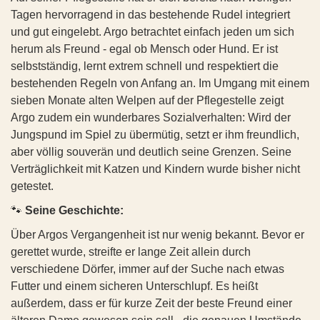
ist sie sehr sensibel und geräuschempfindlich - laute oder
🐾
Allgemeine Daten:
Tagen hervorragend in das bestehende Rudel integriert
plötzliche Geräusche verunsichern sie stark. Besonders tiefe
und gut eingelebt. Argo betrachtet einfach jeden um sich
• Name: ROSAL (ehemals Beta)
Männerstimmen machen ihr aktuell noch große Angst.
• Alter: geboren am 27.03.2025
herum als Freund - egal ob Mensch oder Hund. Er ist
Mehr Infos zu Beta
Frauen gegenüber zeigt Aylin hingegen keine Angst. Sie ist
• Geschlecht: weiblich
selbstständig, lernt extrem schnell und respektiert die
anfangs zwar sehr vorsichtig, zurückhaltend und versteckt
bestehenden Regeln von Anfang an. Im Umgang mit einem
🐾
Gesundheit:
sich zunächst, ist aber keineswegs verschlossen. Sobald sie
sieben Monate alten Welpen auf der Pflegestelle zeigt
• Allgemeinzustand: gut
merkt, dass man es gut mit ihr meint, fängt sie langsam an,
Argo zudem ein wunderbares Sozialverhalten: Wird der
• EU-Heimtierausweis vorhanden
Vertrauen zu fassen. Mit anderen Hunden versteht sich die
Jungspund im Spiel zu übermütig, setzt er ihm freundlich,
• Gechippt
hübsche Hündin hervorragend; sie ist absolut sozial und
aber völlig souverän und deutlich seine Grenzen. Seine
• Geimpft
verträglich. Trotz ihres Handicaps zeigt sie sich im Alltag
Verträglichkeit mit Katzen und Kindern wurde bisher nicht
• Kastriert
bemerkenswert tapfer und passt sich den Gegebenheiten
getestet.
Schritt für Schritt an.
• Gewicht: ca. 15 kg
🐾
Seine Geschichte:
• Größe: ca. 40 cm
🐾
Ihre Geschichte:
Die Beschreibungen der Hunde durch die Pflegestellen
Über Argos Vergangenheit ist nur wenig bekannt. Bevor er
Aylins Start ins Leben war denkbar schwer. Sie wurde in
basieren auf aktuellen Eindrücken vor Ort und stellen
einem abgelegenen, wilden Rudel fernab jeder Zivilisation
gerettet wurde, streifte er lange Zeit allein durch
keine Garantie für das zukünftige Verhalten oder die
geboren. Vergessen von der Welt, litt das Rudel unter
verschiedene Dörfer, immer auf der Suche nach etwas
Entwicklung des Hundes dar.
massivem Hunger, der Kälte und der Nässe des Winters. Nur
Futter und einem sicheren Unterschlupf. Es heißt
eine mutige Frau wusste von der Existenz der Hunde und
außerdem, dass er für kurze Zeit der beste Freund einer
🐾
Charakter & Verhalten:
brachte ihnen heimlich wenigstens etwas Wasser vorbei.