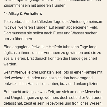
ist sie sehr sensibel und geräuschempfindlich - laute oder
🐾
Allgemeine Daten:
Zusammensein mit anderen Hunden.
plötzliche Geräusche verunsichern sie stark. Besonders tiefe
• Name: ROSAL (ehemals Beta)
🐾
Alltag & Verhalten:
Männerstimmen machen ihr aktuell noch große Angst.
• Alter: geboren am 27.03.2025
Mehr Infos zu Beta
Frauen gegenüber zeigt Aylin hingegen keine Angst. Sie ist
• Geschlecht: weiblich
Toto verbrachte die kältesten Tage des Winters gemeinsam
anfangs zwar sehr vorsichtig, zurückhaltend und versteckt
mit zwei weiteren Hunden auf einem abgelegenen Feld.
🐾
Gesundheit:
sich zunächst, ist aber keineswegs verschlossen. Sobald sie
Dort mussten sie selbst nach Futter und Wasser suchen,
• Allgemeinzustand: gut
merkt, dass man es gut mit ihr meint, fängt sie langsam an,
um zu überleben.
• EU-Heimtierausweis vorhanden
Vertrauen zu fassen. Mit anderen Hunden versteht sich die
Eine engagierte freiwillige Helferin fuhr zehn Tage lang
• Gechippt
hübsche Hündin hervorragend; sie ist absolut sozial und
• Geimpft
täglich zu ihnen, um ihr Vertrauen zu gewinnen und sie zu
verträglich. Trotz ihres Handicaps zeigt sie sich im Alltag
• Kastriert
bemerkenswert tapfer und passt sich den Gegebenheiten
sozialisieren. Erst danach konnten die Hunde gesichert
Schritt für Schritt an.
werden.
• Gewicht: ca. 15 kg
• Größe: ca. 40 cm
🐾
Ihre Geschichte:
Seit mittlerweile drei Monaten lebt Toto in einer Familie mit
drei weiteren Hunden und hat sich dort hervorragend
Die Beschreibungen der Hunde durch die Pflegestellen
Aylins Start ins Leben war denkbar schwer. Sie wurde in
basieren auf aktuellen Eindrücken vor Ort und stellen
entwickelt. Im Haus ist er sauber, brav und unkompliziert.
einem abgelegenen, wilden Rudel fernab jeder Zivilisation
keine Garantie für das zukünftige Verhalten oder die
geboren. Vergessen von der Welt, litt das Rudel unter
Er braucht anfangs etwas Zeit, um sich an neue Menschen
Entwicklung des Hundes dar.
massivem Hunger, der Kälte und der Nässe des Winters. Nur
und Umgebungen zu gewöhnen, doch sobald er Vertrauen
eine mutige Frau wusste von der Existenz der Hunde und
🐾
Charakter & Verhalten:
gefasst hat, zeigt er sein liebevolles und fröhliches Wesen.
brachte ihnen heimlich wenigstens etwas Wasser vorbei.