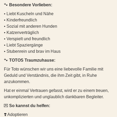
Rosal ist eine sehr sensible, sanfte und menschenbezogene
🐾
Besondere Vorlieben:
💙
Jinx
💙
#3528 ANDY (ANITA)
Vermutlich aufgrund des extremen Nahrungsmangels kam es
junge Hündin, die sich eng an ihre Bezugspersonen bindet.
im Rudel schließlich zu schweren Beißereien, bei denen Aylin
📍
Aufenthaltsort:
Ö, Steiermark,
Betriebsstätte Stainz
-
• Liebt Kuscheln und Nähe
Hat sie einmal Vertrauen gefasst, zeigt sie sich verschmust,
so schwer verletzt wurde, dass sie letztendlich ihr linkes
kann besucht werden
anhänglich und genießt die Nähe ihrer Menschen sehr.
• Kinderfreundlich
Vorderbein verlor. Was diese sensible Hündin durchgemacht
• Sozial mit anderen Hunden
🐾 Mischling
Gleichzeitig ist Rosal ein Angsthund und reagiert auf neue
hat, ist kaum in Worte zu fassen - und umso wunderbarer ist
• Katzenverträglich
📅
Geboren:
14. Mai 2024
Situationen, unbekannte Geräusche und Veränderungen sehr
es, dass sie sich ihre tiefgründige Sanftheit all dem zum Trotz
• Verspielt und freundlich
📏
Größe:
ca. 60 cm
sensibel. Fremde Umgebungen, Hektik und viele Reize
bewahrt hat.
Mehr Infos zu Jinx
⚖
Gewicht:
ca. 25 kg
• Liebt Spaziergänge
verunsichern sie schnell. Deshalb benötigt sie Menschen, die
🐾
Besonderheiten:
💉
Gesundheit:
Geimpft, kastriert, gechippt, EU-
ihr Sicherheit vermitteln und ihr die Zeit geben, die sie braucht,
• Stubenrein und brav im Haus
Heimtierausweis vorhanden
um Vertrauen aufzubauen.
Außergewöhnlich sanft, lieb und sensibel
🐾
TOTOS Traumzuhause:
♿
Besonderheit:
Jinx lebt glücklich und aktiv mit
3 Beinen
In ihrem vertrauten Umfeld zeigt sie sich freundlich, ruhig und
Sozial und hervorragend verträglich mit anderen Hunden
Für Toto wünschen wir uns eine liebevolle Familie mit
🤝
Verträglichkeit:
orientiert sich stark am Menschen. Sie möchte gefallen und
Vorsichtig, aber taut bei Frauen schnell auf
Geduld und Verständnis, die ihm Zeit gibt, in Ruhe
✅
Menschen:
Sehr menschenbezogen, liebt Nähe und
sucht bei Unsicherheit die Nähe ihrer Bezugsperson. Mit
anzukommen.
Kuscheleinheiten
Traumatisiert und sehr geräuschempfindlich (Angst vor
Geduld, Verständnis und liebevoller Führung kann Rosal
✅
Hunde:
Freundlich und verspielt - beim Fressen jedoch
Männerstimmen)
große Fortschritte machen und entwickelt sich zu einer treuen
Hat er einmal Vertrauen gefasst, wird er zu einem treuen,
futterneidisch, daher getrennte Näpfe empfohlen
Begleiterin.
Sehr tapfer im Umgang mit ihrem Handicap (dreibeinig)
unkomplizierten und unglaublich dankbaren Begleiter.
❓
Katzen:
Nicht getestet
Wichtig ist dabei die Bereitschaft, sie so anzunehmen, wie sie
❓
Kinder:
Vermutlich verträglich, aber eher für standfeste
🐾
AYLINS Traumzuhause:
💌
So kannst du helfen:
ist. Manche Unsicherheiten werden sie möglicherweise ihr
Kinder geeignet
Für Aylin wünschen wir uns ein ganz besonderes, ruhiges und
Leben lang begleiten. Rosal braucht Menschen, die keine
❣️ Adoptieren