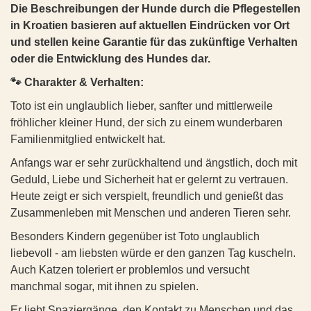
zu lernen
• Freundlich und unkompliziert
Die Beschreibungen der Hunde durch die Pflegestellen
Geschlecht:
weiblich
• Sozial mit anderen Hunden
💌
So kannst du helfen:
in Kroatien basieren auf aktuellen Eindrücken vor Ort
• Ruhig und ausgeglichen
🐾
Gesundheit:
und stellen keine Garantie für das zukünftige Verhalten
❣️ Adoptieren
• Anpassungsfähig
Allgemeinzustand: tapfer und anpassungsfähig, lernt
oder die Entwicklung des Hundes dar.
• Bereits an Hausregeln gewöhnt
❣️ Pflegestelle anbieten
gerade sich mit drei Beinen im Alltag zurechtzufinden
🐾 Charakter & Verhalten:
🏡
Wunschzuhause:
❣️ Patenschaft
Impfstatus: Grundimmunisierung erhalten
Toto ist ein unglaublich lieber, sanfter und mittlerweile
• Ein stabiles Umfeld mit klaren Strukturen
❣️ Teilen - damit Oscar seine Familie findet 🐾❤️
Kastrationsstatus: sterilisiert
• Menschen, die ihm Zeit zur Eingewöhnung geben
fröhlicher kleiner Hund, der sich zu einem wunderbaren
• Liebe, Aufmerksamkeit und Geborgenheit
Familienmitglied entwickelt hat.
Gewicht: ca. 15 kg
💌
So kannst du helfen:
Besonderheit: fehlendes linkes Vorderbein
Anfangs war er sehr zurückhaltend und ängstlich, doch mit
Geduld, Liebe und Sicherheit hat er gelernt zu vertrauen.
❣️ Adoptieren
Die Beschreibungen der Hunde durch die Pflegestellen
Heute zeigt er sich verspielt, freundlich und genießt das
❣️ Pflegestelle anbieten
basieren auf aktuellen Eindrücken vor Ort und stellen
❣️ Teilen - damit Dex seine Menschen findet.
Zusammenleben mit Menschen und anderen Tieren sehr.
keine Garantie für das zukünftige Verhalten oder die
Entwicklung des Hundes dar.
Besonders Kindern gegenüber ist Toto unglaublich
🐾
Charakter & Verhalten:
liebevoll - am liebsten würde er den ganzen Tag kuscheln.
💗
ROSAL (ehemals Beta)
💗 #3828 SABRINA (SANJA)
Auch Katzen toleriert er problemlos und versucht
Aylin ist eine außergewöhnlich liebe, sanfte und feinfühlige
📍 Aufenthaltsort: Österreich, Oberösterreich, Schärding -
manchmal sogar, mit ihnen zu spielen.
Hündin, die in ihrem kurzen Leben leider schon viel
kann vor Ort besucht werden
Traumatisches erfahren musste. Aufgrund ihrer Vergangenheit
Er liebt Spaziergänge, den Kontakt zu Menschen und das