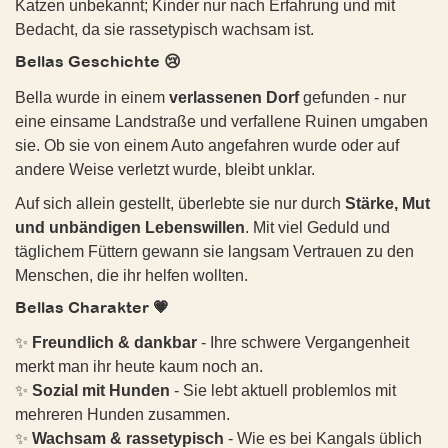
zu lernen
• Freundlich und unkompliziert
Katzen unbekannt; Kinder nur nach Erfahrung und mit
Geschlecht:
weiblich
• Sozial mit anderen Hunden
Bedacht, da sie rassetypisch wachsam ist.
💌
So kannst du helfen:
• Ruhig und ausgeglichen
🐾
Gesundheit:
Bellas Geschichte 😢
❣️ Adoptieren
• Anpassungsfähig
Allgemeinzustand: tapfer und anpassungsfähig, lernt
• Bereits an Hausregeln gewöhnt
❣️ Pflegestelle anbieten
Bella wurde in einem
verlassenen Dorf
gefunden - nur
gerade sich mit drei Beinen im Alltag zurechtzufinden
eine einsame Landstraße und verfallene Ruinen umgaben
🏡
Wunschzuhause:
❣️ Patenschaft
Impfstatus: Grundimmunisierung erhalten
sie. Ob sie von einem Auto angefahren wurde oder auf
• Ein stabiles Umfeld mit klaren Strukturen
❣️ Teilen - damit Oscar seine Familie findet 🐾❤️
Kastrationsstatus: sterilisiert
andere Weise verletzt wurde, bleibt unklar.
• Menschen, die ihm Zeit zur Eingewöhnung geben
• Liebe, Aufmerksamkeit und Geborgenheit
Gewicht: ca. 15 kg
Auf sich allein gestellt, überlebte sie nur durch
Stärke, Mut
und unbändigen Lebenswillen
. Mit viel Geduld und
💌
So kannst du helfen:
Besonderheit: fehlendes linkes Vorderbein
täglichem Füttern gewann sie langsam Vertrauen zu den
❣️ Adoptieren
Die Beschreibungen der Hunde durch die Pflegestellen
Menschen, die ihr helfen wollten.
❣️ Pflegestelle anbieten
basieren auf aktuellen Eindrücken vor Ort und stellen
❣️ Teilen - damit Dex seine Menschen findet.
Bellas Charakter 💗
keine Garantie für das zukünftige Verhalten oder die
Entwicklung des Hundes dar.
✨
Freundlich & dankbar
- Ihre schwere Vergangenheit
🐾
Charakter & Verhalten:
merkt man ihr heute kaum noch an.
💗
ROSAL (ehemals Beta)
💗 #3828 SABRINA (SANJA)
✨
Sozial mit Hunden
- Sie lebt aktuell problemlos mit
Aylin ist eine außergewöhnlich liebe, sanfte und feinfühlige
📍 Aufenthaltsort: Österreich, Oberösterreich, Schärding -
mehreren Hunden zusammen.
Hündin, die in ihrem kurzen Leben leider schon viel
kann vor Ort besucht werden
✨
Wachsam & rassetypisch
- Wie es bei Kangals üblich
Traumatisches erfahren musste. Aufgrund ihrer Vergangenheit