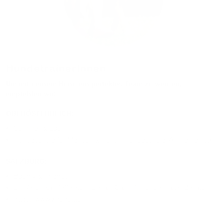
HundetrainerInnen
Um mit deinem Hund ein perfektes Team zu werden,
empfehlen wir:
OBERÖSTERREICH:
Summer & Lou
Hundeschule für Mensch & Hund - Hundeschule Wir gemeinsam
SALZBURG:
Bounty & Friends
Dr. Veronika Pfefferkorn-Dellali:
Canis f. Hunde Halter Beratung
https://www.xhund.at/