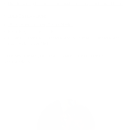
Hundetraining | Janinas Hundeschule - Hauptsachehund | Tirol
NIEDERÖSTERREICH:
Elite | Hundetraining Celina Pichler
Front Page - HundeBude
Günther Dirnthaler:
Hundetraining in Trumau | Hundetraining
nach Maß - Über Mich
Saaldorf-Surheim, DEUTSCHLAND:
Claudia Sterner:
Naturhundeuni