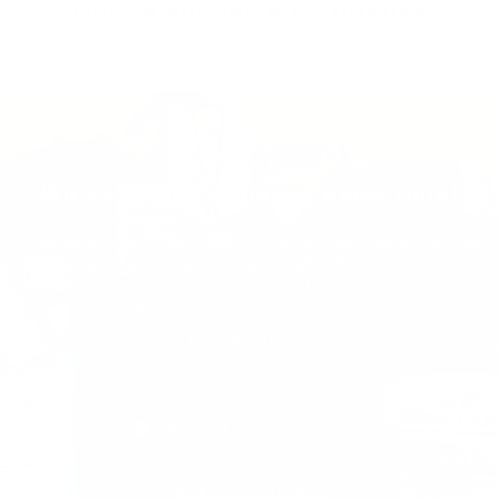
Hunde suchen ein Zuhause
Wir helfen Hund und Mensch zueinander zu finden.
Wir brauchen dringend deine Hilfe!
Wir versorgen unsere geretteten Hunde mit Essen, Medikamenten,
Operationen und vielem mehr. Das schaffen wir jedoch nicht ohne
euch. Egal wie groß oder klein die Spende ist, ihr tut Gutes damit
und helft uns dabei, weitermachen zu können!
Ein großes DANKESCHÖN an Euch alle.
Jetzt mit PayPal spenden
So kannst du helfen