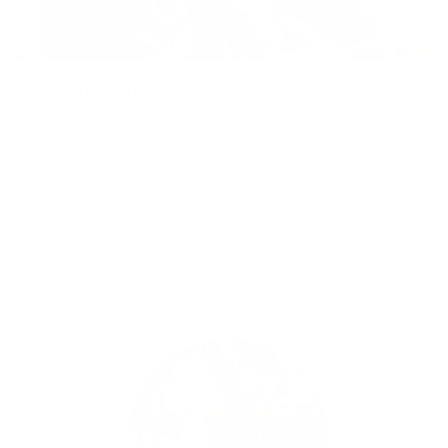
Vermittlung
Wenn du dich für einen unserer Hunde interessierst, kannst
du dich hier über unser Formular als Adoptant bewerben.
Außerdem erfährst du hier alles rund um die Adoption wie
den Vermittlungsprozess, die Schutzgebühr und die
Vorkontrolle.
Adoption anfragen