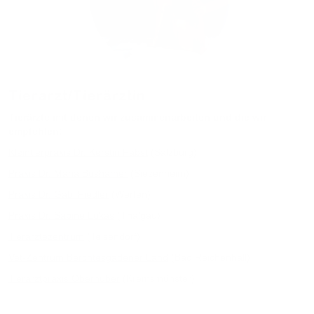
Tierarzt/Tierärztin
Tierärzte mit denen wir zusammenarbeiten und die wir
empfehlen:
Kleintierpraxis Dr. Kerstin Pabst
(Salzburg)
Praxis Dr. Maria Boshamer
(Siezenheim)
Praxis Dr. Gabi Fiedler
(Werfen)
Praxis Dr. Sabine Lukas
(Thalgau)
Tierärztezentrum
(Teisendorf)
Vet-Zentrum Berchtesgadener Land
(Bad Reichenhall)
Tierarztpraxis Oberhuber
(Kremsmünster)